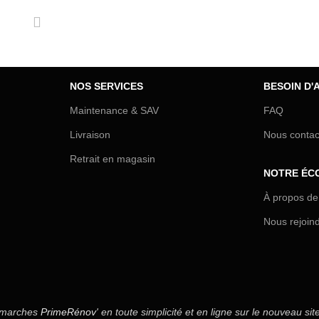
NOS SERVICES
BESOIN D'A
Maintenance & SAV
FAQ
Livraison
Nous contac
Retrait en magasin
NOTRE ÉC
À propos de
Nous rejoin
démarches
PrimeRénov
' en toute simplicité et en ligne sur le nouveau 