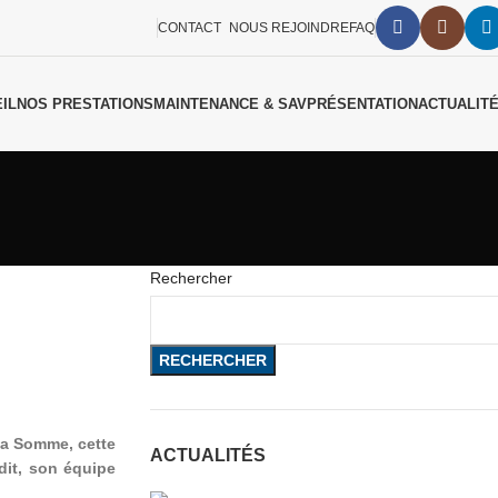
CONTACT
NOUS REJOINDRE
FAQ
IL
NOS PRESTATIONS
MAINTENANCE & SAV
PRÉSENTATION
ACTUALIT
Rechercher
RECHERCHER
 la Somme, cette
ACTUALITÉS
dit, son équipe